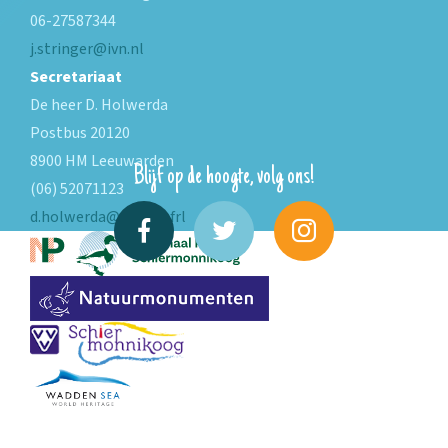
06-27587344
j.stringer@ivn.nl
Secretariaat
De heer D. Holwerda
Postbus 20120
8900 HM Leeuwarden
Blijf op de hoogte, volg ons!
(06) 52071123
d.holwerda@fryslan.frl