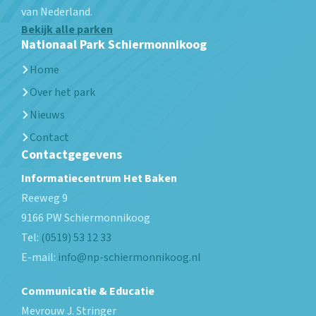
van Nederland.
Bekijk alle parken
Nationaal Park Schiermonnikoog
Home
Over het park
Nieuws
Contact
Contactgegevens
Informatiecentrum Het Baken
Reeweg 9
9166 PW
Schiermonnikoog
Tel:
(0519) 53 12 33
E-mail:
info@np-schiermonnikoog.nl
Communicatie & Educatie
Mevrouw J. Stringer