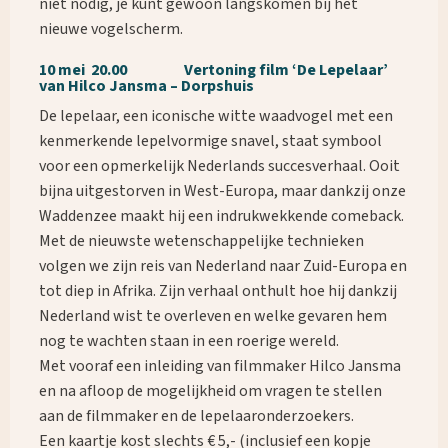
niet nodig, je kunt gewoon langskomen bij het
nieuwe vogelscherm.
10 mei 20.00 Vertoning film ‘De Lepelaar’
van Hilco Jansma – Dorpshuis
De lepelaar, een iconische witte waadvogel met een
kenmerkende lepelvormige snavel, staat symbool
voor een opmerkelijk Nederlands succesverhaal. Ooit
bijna uitgestorven in West-Europa, maar dankzij onze
Waddenzee maakt hij een indrukwekkende comeback.
Met de nieuwste wetenschappelijke technieken
Waar ben je naar op zoek?
volgen we zijn reis van Nederland naar Zuid-Europa en
tot diep in Afrika. Zijn verhaal onthult hoe hij dankzij
Nederland wist te overleven en welke gevaren hem
nog te wachten staan in een roerige wereld.
Met vooraf een inleiding van filmmaker Hilco Jansma
en na afloop de mogelijkheid om vragen te stellen
aan de filmmaker en de lepelaaronderzoekers.
Een kaartje kost slechts € 5,- (inclusief een kopje