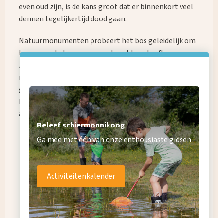
even oud zijn, is de kans groot dat er binnenkort veel
dennen tegelijkertijd dood gaan.
Natuurmonumenten probeert het bos geleidelijk om
te vormen tot een gemengd naald- en loofbos.
Jaarlijks worden enkele bomen gekapt, maar nooit
meer dan 1% van het hele bos. De open plekken
groeien daarna weer langzaam dicht met jonge
bomen en struiken. Hierdoor komt er meer
afwisseling in het bos.
Beleef schiermonnikoog
Ga mee met één van onze enthousiaste gidsen
Activiteitenkalender