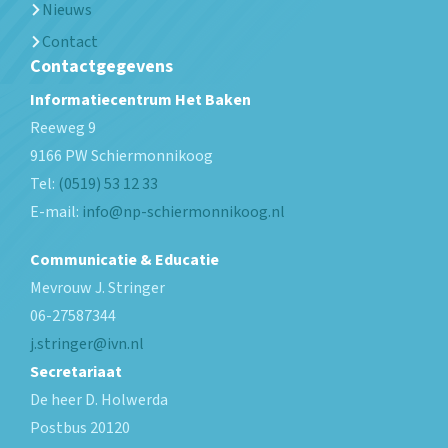
Nieuws
Contact
Contactgegevens
Informatiecentrum Het Baken
Reeweg 9
9166 PW
Schiermonnikoog
Tel:
(0519) 53 12 33
E-mail:
info@np-schiermonnikoog.nl
Communicatie & Educatie
Mevrouw J. Stringer
06-27587344
j.stringer@ivn.nl
Secretariaat
De heer D. Holwerda
Postbus 20120