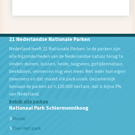
21 Nederlandse Nationale Parken
Nederland heeft 21 Nationale Parken. In de parken zijn
alle bijzonderheden van de Nederlandse natuur terug te
vinden: duinen, bossen, heide, laagveen, getijdennatuur,
beekdalen, vennen en nog veel meer. Met ieder hun eigen
bewoners en dat maakt elk park uniek. Gezamenlijk
beslaan de parken zo’n 120.000 hectare, dat is bijna 3%
van Nederland.
Bekijk alle parken
Nationaal Park Schiermonnikoog
Home
Over het park