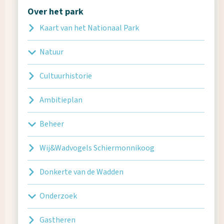
onderzoek
Over het park
Kaart van het Nationaal Park
Stelsel van Nationale Parken
Nationaal Park Schiermonnikoog is
één van de 21
Natuur
Nationale Parken
in Nederland.
Cultuurhistorie
Ambitieplan
Beheer
Wij&Wadvogels Schiermonnikoog
Donkerte van de Wadden
Onderzoek
Gastheren