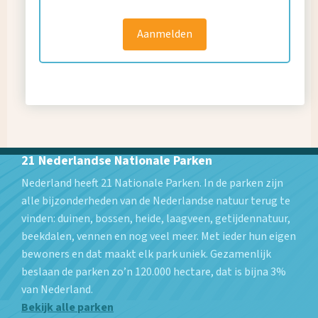
Aanmelden
21 Nederlandse Nationale Parken
Nederland heeft 21 Nationale Parken. In de parken zijn
alle bijzonderheden van de Nederlandse natuur terug te
vinden: duinen, bossen, heide, laagveen, getijdennatuur,
beekdalen, vennen en nog veel meer. Met ieder hun eigen
bewoners en dat maakt elk park uniek. Gezamenlijk
beslaan de parken zo’n 120.000 hectare, dat is bijna 3%
van Nederland.
Bekijk alle parken