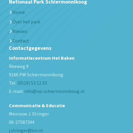
Nationaal Park Schiermonnikoog
Home
Over het park
Nieuws
Contact
Contactgegevens
Informatiecentrum Het Baken
Reeweg 9
9166 PW
Schiermonnikoog
Tel:
(0519) 53 12 33
E-mail:
info@np-schiermonnikoog.nl
Communicatie & Educatie
Mevrouw J. Stringer
06-27587344
j.stringer@ivn.nl