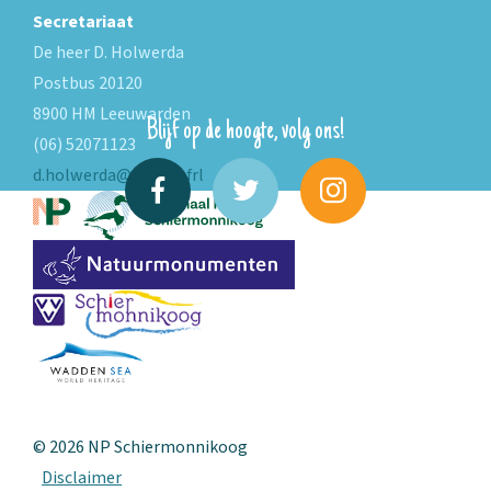
Secretariaat
De heer D. Holwerda
Postbus 20120
8900 HM Leeuwarden
Blijf op de hoogte, volg ons!
(06) 52071123
d.holwerda@fryslan.frl
© 2026 NP Schiermonnikoog
Disclaimer