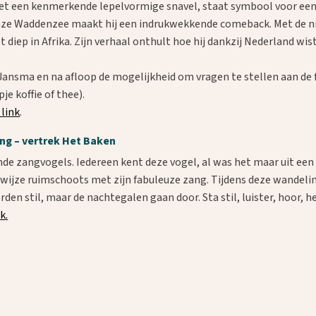
et een kenmerkende lepelvormige snavel, staat symbool voor een 
onze Waddenzee maakt hij een indrukwekkende comeback. Met de 
t diep in Afrika. Zijn verhaal onthult hoe hij dankzij Nederland w
 Jansma en na afloop de mogelijkheid om vragen te stellen aan de
je koffie of thee).
 link
.
ng – vertrek Het Baken
de zangvogels. Iedereen kent deze vogel, al was het maar uit een
ijze ruimschoots met zijn fabuleuze zang. Tijdens deze wandeling 
n stil, maar de nachtegalen gaan door. Sta stil, luister, hoor, h
k.