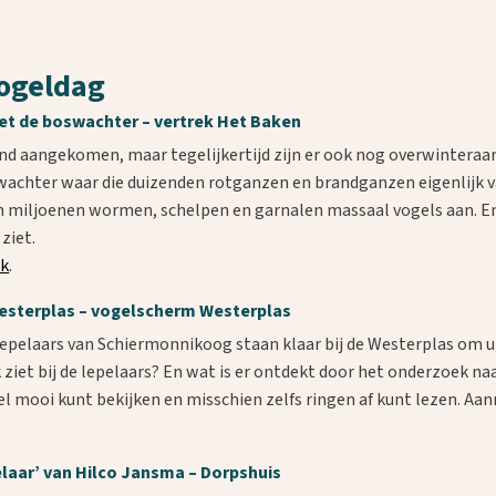
ogeldag
de boswachter – vertrek Het Baken
and aangekomen, maar tegelijkertijd zijn er ook nog overwinteraa
boswachter waar die duizenden rotganzen en brandganzen eigenlij
jn miljoenen wormen, schelpen en garnalen massaal vogels aan. En
ziet.
nk
.
esterplas – vogelscherm Westerplas
epelaars van Schiermonnikoog staan klaar bij de Westerplas om u
k ziet bij de lepelaars? En wat is er ontdekt door het onderzoek 
eel mooi kunt bekijken en misschien zelfs ringen af kunt lezen. A
ar’ van Hilco Jansma – Dorpshuis