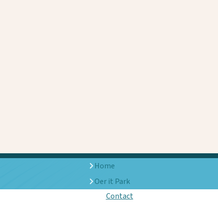
Home
Oer it Park
Contact