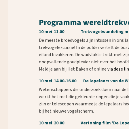
Waar ben je naar op zoek?
Programma wereldtrekv
10 mei 11.00 Trekvogelwandeling met 
De meeste broedvogels zijn intussen in ons l
trekvogelexcursie! In de polder vertelt de 
eiland bivakkeren. De wadvlakte trekt met zi
onopvallende goudplevier niet over het hoofd 
Meld je aan bij Het Baken of online
via deze li
10 mei 14.00-16.00 De lepelaars van de W
Wetenschappers die onderzoek doen naar de l
werkt het met die gekleurde ringen die je vaa
zijn er telescopen waarmee je de lepelaars h
bij het nieuwe vogelscherm.
10 mei 20.00 Vertoning film ‘De Lepela