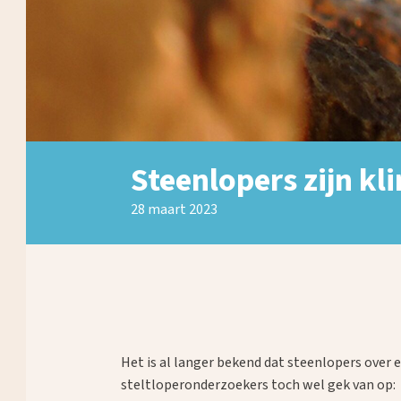
Steenlopers zijn kl
28 maart 2023
Het is al langer bekend dat steenlopers ove
steltloperonderzoekers toch wel gek van op: i