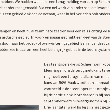
e hebben. We hadden wel eens een terugmelding van een op Schie
et eerder meegemaakt. Via een netwerk van onderzoekers kwamen w
is een gebied vlak aan de oceaan, waar in het verleden ook onder
vangen en heeft nu al tenminste zestien keer een reis richting de
e arctische gebied. In voor- en najaar gebruikt een deel van de 
r door naar het broed- of overwinteringsgebied. Een ander deel va
addenzee is daarom een heel belangrijk gebied in de levenscyclus 
De steenlopers die op Schiermonnikoo
kleurringen om de terugmeldkans te ve
ring heeft een terugmeldkans van minde
kans van 50%. Vaak wordt een eenmaal
voorbeeld is de steenloper met oranje v
bij de derde slenk. Kort daarop is hij 
september werd hij waargenomen bij Iwi
Drie jaar later werd hij bij zijn nest g