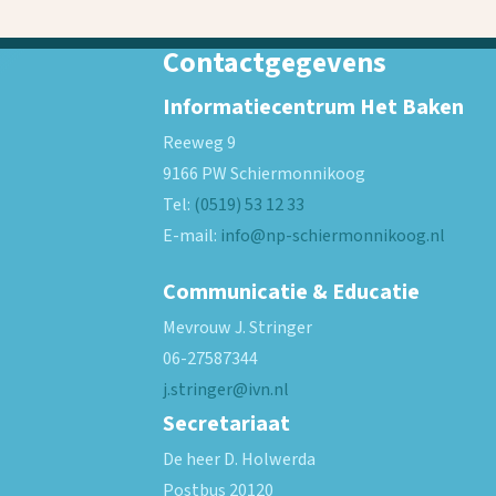
Contactgegevens
Informatiecentrum Het Baken
Reeweg 9
9166 PW
Schiermonnikoog
Tel:
(0519) 53 12 33
E-mail:
info@np-schiermonnikoog.nl
Communicatie & Educatie
Mevrouw J. Stringer
06-27587344
j.stringer@ivn.nl
Secretariaat
De heer D. Holwerda
Postbus 20120