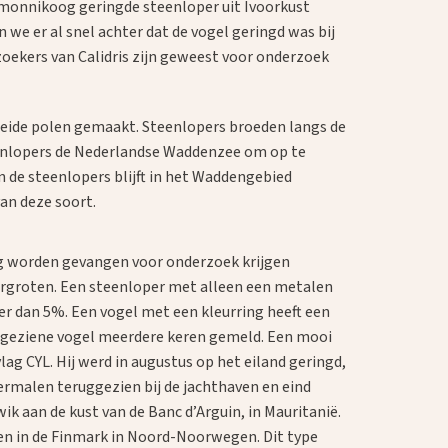
rmonnikoog geringde steenloper uit Ivoorkust
e er al snel achter dat de vogel geringd was bij
zoekers van Calidris zijn geweest voor onderzoek
 beide polen gemaakt. Steenlopers broeden langs de
steenlopers de Nederlandse Waddenzee om op te
n de steenlopers blijft in het Waddengebied
van deze soort.
g worden gevangen voor onderzoek krijgen
rgroten. Een steenloper met alleen een metalen
r dan 5%. Een vogel met een kleurring heeft een
 geziene vogel meerdere keren gemeld. Een mooi
lag CYL. Hij werd in augustus op het eiland geringd,
meermalen teruggezien bij de jachthaven en eind
k aan de kust van de Banc d’Arguin, in Mauritanië.
ezien in de Finmark in Noord-Noorwegen. Dit type