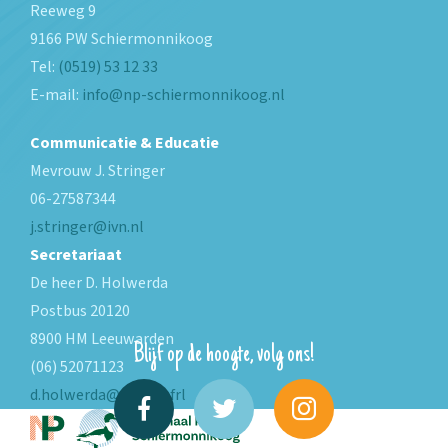
Reeweg 9
9166 PW
Schiermonnikoog
Tel:
(0519) 53 12 33
E-mail:
info@np-schiermonnikoog.nl
Communicatie & Educatie
Mevrouw J. Stringer
06-27587344
j.stringer@ivn.nl
Secretariaat
De heer D. Holwerda
Postbus 20120
8900 HM Leeuwarden
Blijf op de hoogte, volg ons!
(06) 52071123
d.holwerda@fryslan.frl