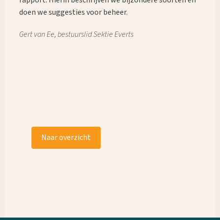
rapport. Hierin beschrijven we bijzondere soorten en
doen we suggesties voor beheer.
Gert van Ee, b
estuurslid Sektie Everts
Naar overzicht