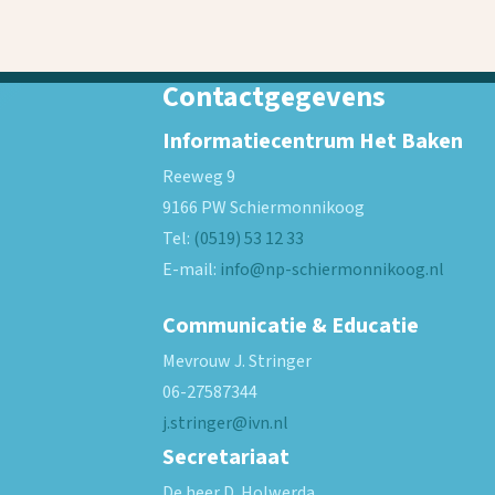
Contactgegevens
Informatiecentrum Het Baken
Reeweg 9
9166 PW
Schiermonnikoog
Tel:
(0519) 53 12 33
E-mail:
info@np-schiermonnikoog.nl
Communicatie & Educatie
Mevrouw J. Stringer
06-27587344
j.stringer@ivn.nl
Secretariaat
De heer D. Holwerda