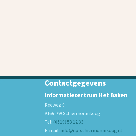
Contactgegevens
Informatiecentrum Het Baken
Reeweg 9
9166 PW
Schiermonnikoog
Tel:
(0519) 53 12 33
E-mail:
info@np-schiermonnikoog.nl