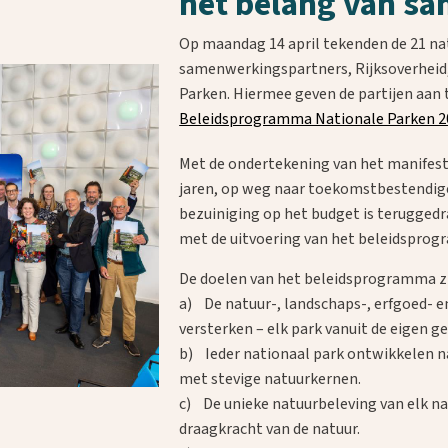
het belang van s
Op maandag 14 april tekenden de 21 nat
samenwerkingspartners, Rijksoverheid,
Parken. Hiermee geven de partijen aan
Beleidsprogramma Nationale Parken 2
Met de ondertekening van het manife
jaren, op weg naar toekomstbestendig
bezuiniging op het budget is terugged
met de uitvoering van het beleidsprogr
De doelen van het beleidsprogramma zi
a) De natuur-, landschaps-, erfgoed- en
versterken – elk park vanuit de eigen ge
b) Ieder nationaal park ontwikkelen n
met stevige natuurkernen.
c) De unieke natuurbeleving van elk na
draagkracht van de natuur.