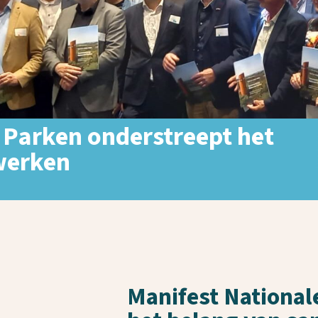
 Parken onderstreept het
werken
Manifest National