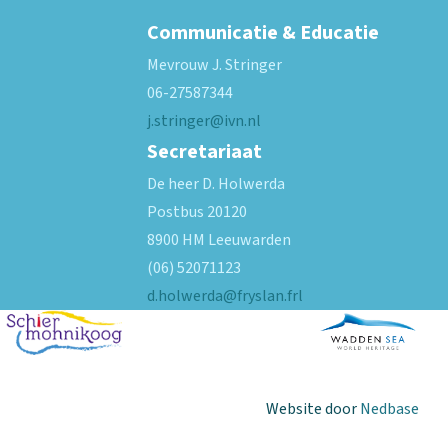
Communicatie & Educatie
Mevrouw J. Stringer
06-27587344
j.stringer@ivn.nl
Secretariaat
De heer D. Holwerda
Postbus 20120
8900 HM Leeuwarden
(06) 52071123
d.holwerda@fryslan.frl
Website door
Nedbase