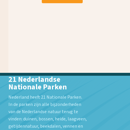
21 Nederlandse
Nationale Parken
Nederland heeft 21 Nationale Parken.
In de parken zijn alle bijzonderheden
van de Nederlandse natuur terug te
vinden: duinen, bossen, heide, laagveen,
getijdennatuur, beekdalen, vennen en