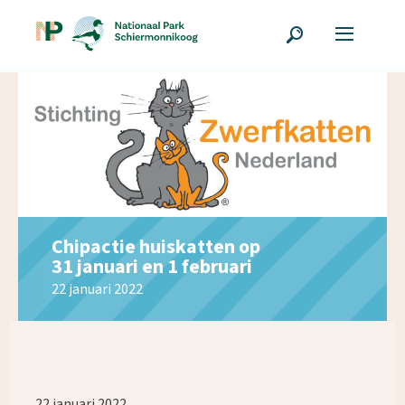
Chipactie huiskatten op
31 januari en 1 februari
22 januari 2022
22 januari 2022