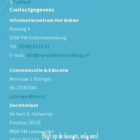
Contact
Contactgegevens
Informatiecentrum Het Baken
Reeweg 9
9166 PW
Schiermonnikoog
Tel:
(0519) 53 12 33
E-mail:
info@np-schiermonnikoog.nl
Communicatie & Educatie
Mevrouw J. Stringer
06-27587344
j.stringer@ivn.nl
Secretariaat
De heer D. Holwerda
Postbus 20120
8900 HM Leeuwarden
Blijf op de hoogte, volg ons!