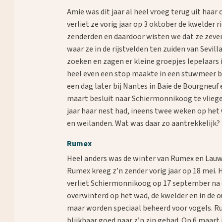
Amie was dit jaar al heel vroeg terug uit ha
verliet ze vorig jaar op 3 oktober de kwelder 
zenderden en daardoor wisten we dat ze zeven
waar ze in de rijstvelden ten zuiden van Sevil
zoeken en zagen er kleine groepjes lepelaars
heel even een stop maakte in een stuwmeer bij
een dag later bij Nantes in Baie de Bourgneuf e
maart besluit naar Schiermonnikoog te vliege
jaar haar nest had, ineens twee weken op het 
en weilanden. Wat was daar zo aantrekkelijk?
Rumex
Heel anders was de winter van Rumex en Lauw
Rumex kreeg z’n zender vorig jaar op 18 mei. H
verliet Schiermonnikoog op 17 september na ee
overwinterd op het wad, de kwelder en in de o
maar worden speciaal beheerd voor vogels. Rume
blijkbaar goed naar z’n zin gehad. Op 6 maart 