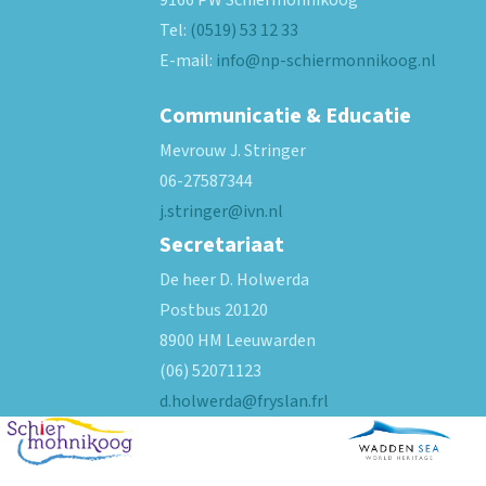
9166 PW
Schiermonnikoog
Tel:
(0519) 53 12 33
E-mail:
info@np-schiermonnikoog.nl
Communicatie & Educatie
Mevrouw J. Stringer
06-27587344
j.stringer@ivn.nl
Secretariaat
De heer D. Holwerda
Postbus 20120
8900 HM Leeuwarden
(06) 52071123
d.holwerda@fryslan.frl