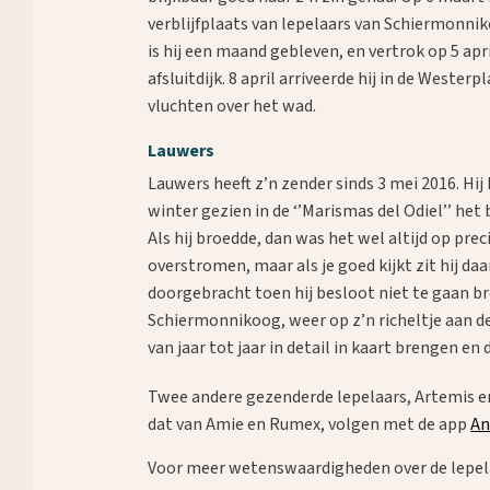
verblijfplaats van lepelaars van Schiermonnik
is hij een maand gebleven, en vertrok op 5 ap
afsluitdijk. 8 april arriveerde hij in de Weste
vluchten over het wad.
Lauwers
Lauwers heeft z’n zender sinds 3 mei 2016. Hij
winter gezien in de ‘’Marismas del Odiel’’ het 
Als hij broedde, dan was het wel altijd op prec
Waar ben je naar op zoek?
overstromen, maar als je goed kijkt zit hij da
doorgebracht toen hij besloot niet te gaan bro
Schiermonnikoog, weer op z’n richeltje aan de 
van jaar tot jaar in detail in kaart brengen 
Twee andere gezenderde lepelaars, Artemis en Z
dat van Amie en Rumex, volgen met de app
An
Voor meer wetenswaardigheden over de lepel