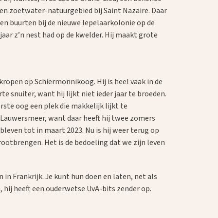
 een zoetwater-natuurgebied bij Saint Nazaire. Daar
zen buurten bij de nieuwe lepelaarkolonie op de
g jaar z’n nest had op de kwelder. Hij maakt grote
ekropen op Schiermonnikoog. Hij is heel vaak in de
e snuiter, want hij lijkt niet ieder jaar te broeden.
rste oog een plek die makkelijk lijkt te
het Lauwersmeer, want daar heeft hij twee zomers
bleven tot in maart 2023. Nu is hij weer terug op
rootbrengen. Het is de bedoeling dat we zijn leven
in Frankrijk. Je kunt hun doen en laten, net als
, hij heeft een ouderwetse UvA-bits zender op.