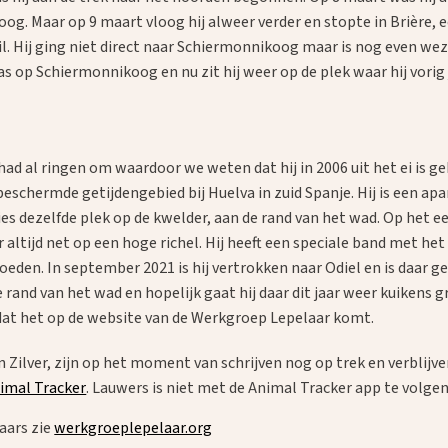
oog. Maar op 9 maart vloog hij alweer verder en stopte in Brière,
ril. Hij ging niet direct naar Schiermonnikoog maar is nog even we
rplas op Schiermonnikoog en nu zit hij weer op de plek waar hij vori
 had al ringen om waardoor we weten dat hij in 2006 uit het ei is g
beschermde getijdengebied bij Huelva in zuid Spanje. Hij is een apart
ies dezelfde plek op de kwelder, aan de rand van het wad. Op het ee
ar altijd net op een hoge richel. Hij heeft een speciale band met 
eden. In september 2021 is hij vertrokken naar Odiel en is daar ge
rand van het wad en hopelijk gaat hij daar dit jaar weer kuikens g
en dat het op de website van de Werkgroep Lepelaar komt.
ilver, zijn op het moment van schrijven nog op trek en verblijven 
imal Tracker
. Lauwers is niet met de Animal Tracker app te volgen
aars zie
werkgroeplepelaar.org