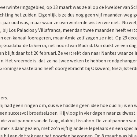
ar overwinteringsgebied, op 13 maart was ze al op de kwelder van
richting het zuiden. Eigenlijk is ze dus nog geen vijf maanden we
 jaar oud was, maar waar ze overwinterde wisten we niet. Nu wel,
la, bij Los Palacios y Villafranca, meer dan twee maanden heeft ver
 in een kanaal foerageren, maar Amie zelf zagen ze niet. Op 29 de
 Guadalix de la Sierra, net noord van Madrid. Dan duikt ze een da
n blijft daar tot 20 februari. Ze vertrekt dan naar Nantes waar ze 
n. Het vreemde is, dat ze na twee weken te hebben rondgehangen o
Groningse vasteland heeft doorgebracht bij Okswerd, Niezijlsterdi
ers.
ij had geen ringen om, dus we hadden geen idee hoe oud hij is en wa
n succesvol broedseizoen. Hij vloog in vier dagen naar zuidwest 
ude zoutpannen van de Taag, vlakbij Lissabon. De zoutpannen van 
x is daar gezien, met zo’n vijftig andere lepelaars en een speciale
is hij aan de trek naar het noorden begonnen. Op 8 maart was hij a