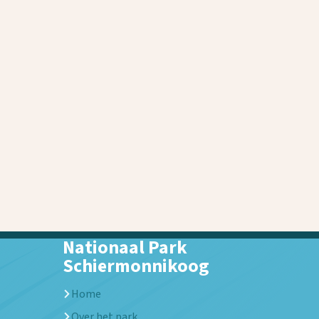
Nationaal Park
Schiermonnikoog
Home
Over het park