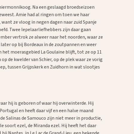
 Schiermonnikoog. Na een geslaagd broedseizoen
g geweest. Amie had al ringen om toen we haar
 want ze vloog in negen dagen naar zuid Spanje
toefd. Twee lepelaarliefhebbers zijn daar gaan
cember vertrok ze alweer naar het noorden, waar ze
g later op bij Bordeaux in de zoutpannen en weer
in het moerasgebied La Goulaine blijft, tot ze op 11
p de kwelder van Schier, op de plek waar ze vorig
ep, tussen Grijpskerk en Zuidhorn in wat slootjes
ar hij is geboren of waar hij overwinterde. Hij
Portugal en heeft daar vijf en een halve maand
de Salinas de Samouco zijn niet meer in productie,
 soort ezel, de Miranda ezel. Hij heeft het daar
l bij Nantes, in Le Lac de Grand-Lieu, een bekende