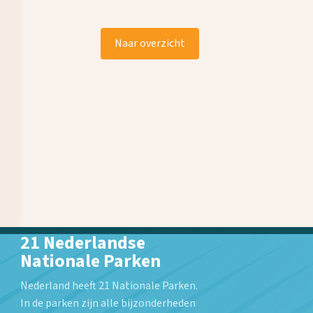
Naar overzicht
21 Nederlandse
Nationale Parken
Nederland heeft 21 Nationale Parken.
In de parken zijn alle bijzonderheden