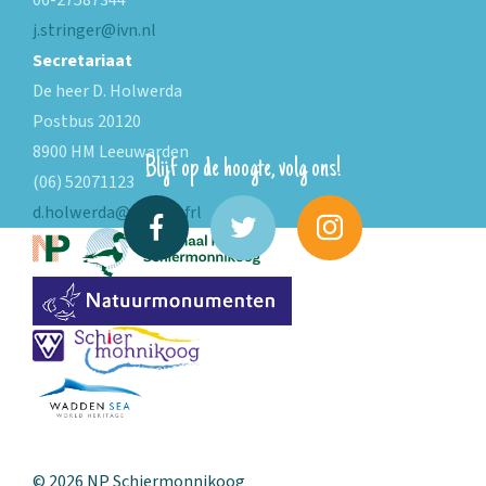
06-27587344
j.stringer@ivn.nl
Secretariaat
De heer D. Holwerda
Postbus 20120
8900 HM Leeuwarden
Blijf op de hoogte, volg ons!
(06) 52071123
d.holwerda@fryslan.frl
© 2026 NP Schiermonnikoog