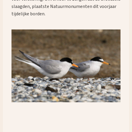
slaagden, plaatste Natuurmonumenten dit voorjaar
Waar ben je naar op zoek?
tijdelijke borden.