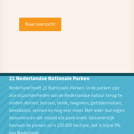
Naar overzicht
21 Nederlandse Nationale Parken
Nederland heeft 21 Nationale Parken. In de parken zijn
alle bijzonderheden van de Nederlandse natuur terug te
vinden: duinen, bossen, heide, laagveen, getijdennatuur,
beekdalen, vennen en nog veel meer. Met ieder hun eigen
bewoners en dat maakt elk park uniek. Gezamenlijk
beslaan de parken zo’n 120.000 hectare, dat is bijna 3%
van Nederland.