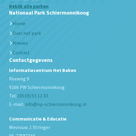
Bekijk alle parken
Nationaal Park Schiermonnikoog
Home
Over het park
Nieuws
Contact
Contactgegevens
Informatiecentrum Het Baken
Reeweg 9
9166 PW
Schiermonnikoog
Tel:
(0519) 53 12 33
E-mail:
info@np-schiermonnikoog.nl
Communicatie & Educatie
Mevrouw J. Stringer