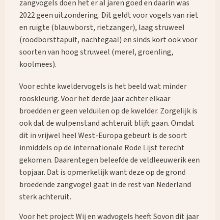
zangvogels doen het er al jaren goed en daarin was
2022 geen uitzondering. Dit geldt voor vogels van riet
en ruigte (blauwborst, rietzanger), laag struweel
(roodborsttapuit, nachtegaal) en sinds kort ook voor
soorten van hoog struweel (merel, groenling,
koolmees).
Voor echte kweldervogels is het beeld wat minder
rooskleurig. Voor het derde jaar achter elkaar
broedden er geen velduilen op de kwelder. Zorgelijk is
ook dat de wulpenstand achteruit blijft gaan. Omdat
dit in vrijwel heel West-Europa gebeurt is de soort
inmiddels op de internationale Rode Lijst terecht
gekomen. Daarentegen beleefde de veldleeuwerik een
topjaar. Dat is opmerkelijk want deze op de grond
broedende zangvogel gaat in de rest van Nederland
sterk achteruit.
Voor het project Wij en wadvogels heeft Sovon dit jaar