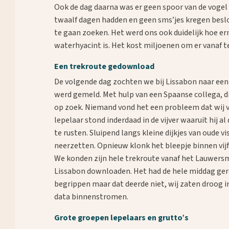
Ook de dag daarna was er geen spoor van de voge
twaalf dagen hadden en geen sms’jes kregen beslo
te gaan zoeken. Het werd ons ook duidelijk hoe e
waterhyacint is. Het kost miljoenen om er vanaf 
Een trekroute gedownload
De volgende dag zochten we bij Lissabon naar een l
werd gemeld. Met hulp van een Spaanse collega, d
op zoek. Niemand vond het een probleem dat wij v
lepelaar stond inderdaad in de vijver waaruit hij a
te rusten. Sluipend langs kleine dijkjes van oude 
neerzetten. Opnieuw klonk het bleepje binnen vijf 
We konden zijn hele trekroute vanaf het Lauwersm
Lissabon downloaden. Het had de hele middag ger
begrippen maar dat deerde niet, wij zaten droog in
data binnenstromen.
Grote groepen lepelaars en grutto’s