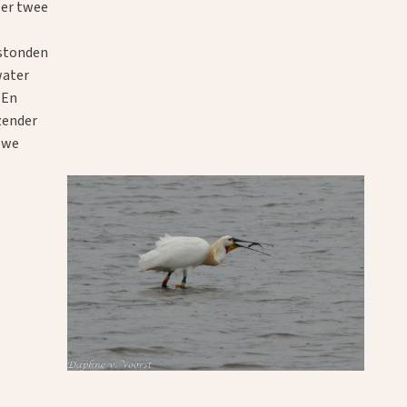
eer twee
e
r stonden
water
 En
zender
n we