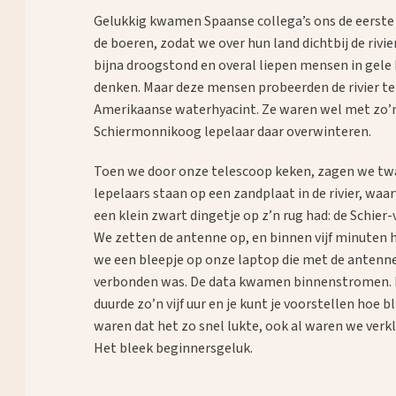
Gelukkig kwamen Spaanse collega’s ons de eerste
de boeren, zodat we over hun land dichtbij de rivi
bijna droogstond en overal liepen mensen in gele 
denken. Maar deze mensen probeerden de rivier te
Amerikaanse waterhyacint. Ze waren wel met zo’n 
Schiermonnikoog lepelaar daar overwinteren.
Toen we door onze telescoop keken, zagen we tw
lepelaars staan op een zandplaat in de rivier, waa
een klein zwart dingetje op z’n rug had: de Schier-
We zetten de antenne op, en binnen vijf minuten
we een bleepje op onze laptop die met de antenn
verbonden was. De data kwamen binnenstromen.
duurde zo’n vijf uur en je kunt je voorstellen hoe bl
waren dat het zo snel lukte, ook al waren we verk
Het bleek beginnersgeluk.
Waar ben je naar op zoek?