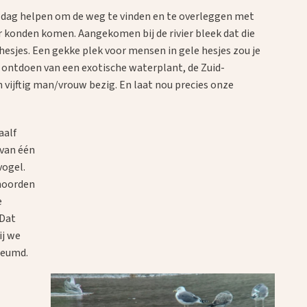
 dag helpen om de weg te vinden en te overleggen met
er konden komen. Aangekomen bij de rivier bleek dat die
hesjes. Een gekke plek voor mensen in gele hesjes zou je
 ontdoen van een exotische waterplant, de Zuid-
vijftig man/vrouw bezig. En laat nou precies onze
aalf
rvan één
vogel.
 hoorden
e
 Dat
ij we
leumd.