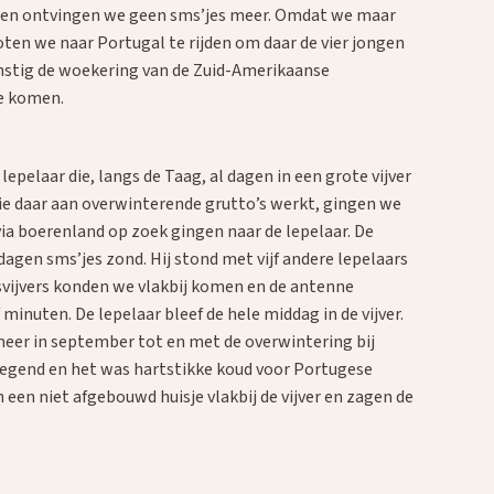
l en ontvingen we geen sms’jes meer. Omdat we maar
ten we naar Portugal te rijden om daar de vier jongen
rnstig de woekering van de Zuid-Amerikaanse
te komen.
epelaar die, langs de Taag, al dagen in een grote vijver
ie daar aan overwinterende grutto’s werkt, gingen we
ia boerenland op zoek gingen naar de lepelaar. De
l dagen sms’jes zond. Hij stond met vijf andere lepelaars
visvijvers konden we vlakbij komen en de antenne
minuten. De lepelaar bleef de hele middag in de vijver.
eer in september tot en met de overwintering bij
egend en het was hartstikke koud voor Portugese
 een niet afgebouwd huisje vlakbij de vijver en zagen de