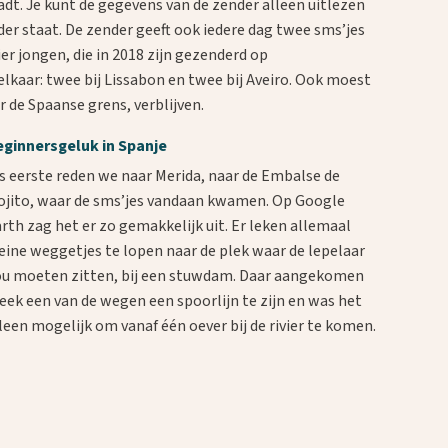
adt. Je kunt de gegevens van de zender alleen uitlezen
er staat. De zender geeft ook iedere dag twee sms’jes
er jongen, die in 2018 zijn gezenderd op
 elkaar: twee bij Lissabon en twee bij Aveiro. Ook moest
er de Spaanse grens, verblijven.
eginnersgeluk in Spanje
s eerste reden we naar Merida, naar de Embalse de
jito, waar de sms’jes vandaan kwamen. Op Google
rth zag het er zo gemakkelijk uit. Er leken allemaal
eine weggetjes te lopen naar de plek waar de lepelaar
u moeten zitten, bij een stuwdam. Daar aangekomen
eek een van de wegen een spoorlijn te zijn en was het
leen mogelijk om vanaf één oever bij de rivier te komen.