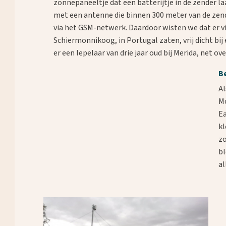
zonnepaneeltje dat een batterijtje in de zender la
met een antenne die binnen 300 meter van de zend
via het GSM-netwerk. Daardoor wisten we dat er vi
Schiermonnikoog, in Portugal zaten, vrij dicht bij
er een lepelaar van drie jaar oud bij Merida, net ov
B
Al
Mo
Ea
kl
zo
bl
al