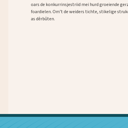
oars de konkurrinsjestriid mei hurd groeiende gerz
foardielen. Om’t de weiders tichte, stikelige struk
as dêrbûten.