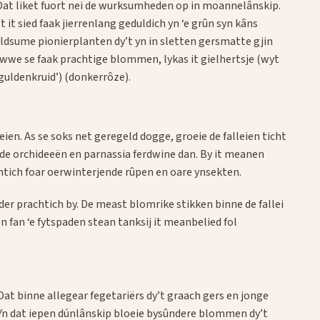
r. Dat liket fuort nei de wurksumheden op in moannelânskip.
it sied faak jierrenlang geduldich yn ‘e grûn syn kâns
seldsume pionierplanten dy’t yn in sletten gersmatte gjin
awwe se faak prachtige blommen, lykas it gielhertsje (wyt
guldenkruid’) (donkerrôze).
n. As se soks net geregeld dogge, groeie de falleien ticht
de orchideeën en parnassia ferdwine dan. By it meanen
chtich foar oerwinterjende rûpen en oare ynsekten.
 der prachtich by. De meast blomrike stikken binne de fallei
n fan ‘e fytspaden stean tanksij it meanbelied fol
at binne allegear fegetariërs dy’t graach gers en jonge
. Yn dat iepen dúnlânskip bloeie bysûndere blommen dy’t