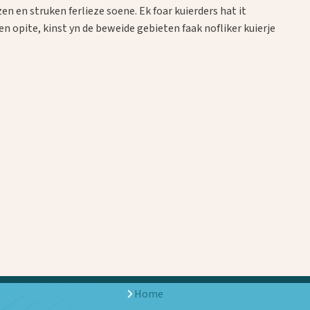
en en struken ferlieze soene. Ek foar kuierders hat it
en opite, kinst yn de beweide gebieten faak nofliker kuierje
Home