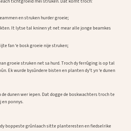
each tichtgroeid mei struken. Dat komt troch:
beammen en struken hurder groeie;
kten. It lytse tal kninen yt net mear alle jonge beamkes
ijte fan ‘e bosk groeie nije struken;
tean groeie struken net sa hurd. Troch dy ferrûging is op tal
wûn. Ek wurde bysûndere bisten en planten dy’t yn ‘e dunen
de dunen wer iepen. Dat dogge de boskwachters troch te
j en ponnys.
 dy boppeste grûnlaach sitte planteresten en fiedselrike