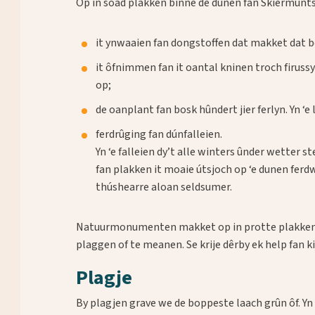
Op in soad plakken binne de dunen fan Skiermûnts
it ynwaaien fan dongstoffen dat makket dat 
it ôfnimmen fan it oantal kninen troch firussy
op;
de oanplant fan bosk hûndert jier ferlyn. Yn ‘e l
ferdrûging fan dúnfalleien.
Yn ‘e falleien dy’t alle winters ûnder wetter s
fan plakken it moaie útsjoch op ‘e dunen ferd
thúshearre aloan seldsumer.
Waar ben je naar op zoek?
Natuurmonumenten makket op in protte plakken 
plaggen of te meanen. Se krije dêrby ek help fan ki
Plagje
By plagjen grave we de boppeste laach grûn ôf. Yn