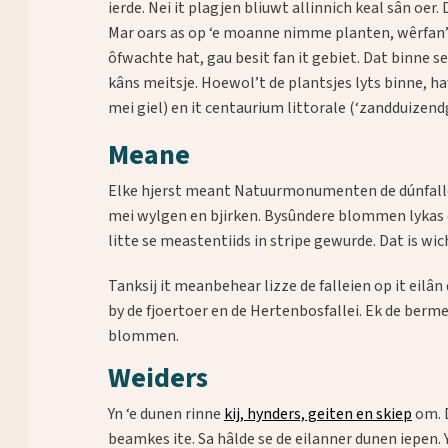
ierde. Nei it plagjen bliuwt allinnich keal sân oe
Mar oars as op ‘e moanne nimme planten, wêrfan’t 
ôfwachte hat, gau besit fan it gebiet. Dat binne 
kâns meitsje. Hoewol’t de plantsjes lyts binne, h
mei giel) en it centaurium littorale (‘zandduizend
Meane
Elke hjerst meant Natuurmonumenten de dúnfalleie
mei wylgen en bjirken. Bysûndere blommen lykas 
litte se meastentiids in stripe gewurde. Dat is wi
Tanksij it meanbehear lizze de falleien op it eilân
by de fjoertoer en de Hertenbosfallei. Ek de berme
blommen.
Weiders
Yn ‘e dunen rinne
kij, hynders, geiten en skiep
om. D
beamkes ite. Sa hâlde se de eilanner dunen iepen