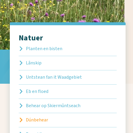
Natuer
Planten en bisten
Lânskip
Untstean fan it Waadgebiet
Eb en floed
Behear op Skiermûntseach
Dúnbehear