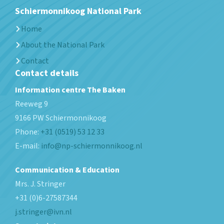
Schiermonnikoog National Park
Home
About the National Park
Contact
Contact details
Information centre The Baken
Reeweg 9
9166 PW
Schiermonnikoog
Phone:
+31 (0519) 53 12 33
E-mail:
info@np-schiermonnikoog.nl
Communication & Education
Mrs. J. Stringer
+31 (0)6-27587344
j.stringer@ivn.nl