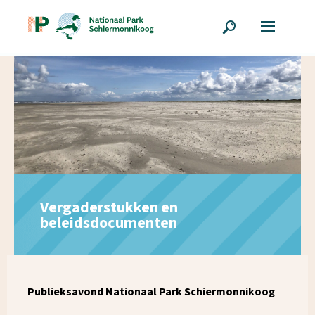
Vergaderstukken en
beleidsdocumenten
Publieksavond Nationaal Park Schiermonnikoog