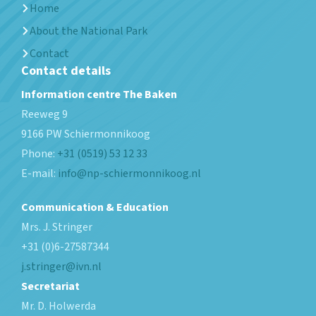
Home
About the National Park
Contact
Contact details
Information centre The Baken
Reeweg 9
9166 PW
Schiermonnikoog
Phone:
+31 (0519) 53 12 33
E-mail:
info@np-schiermonnikoog.nl
Communication & Education
Mrs. J. Stringer
+31 (0)6-27587344
j.stringer@ivn.nl
Secretariat
Mr. D. Holwerda