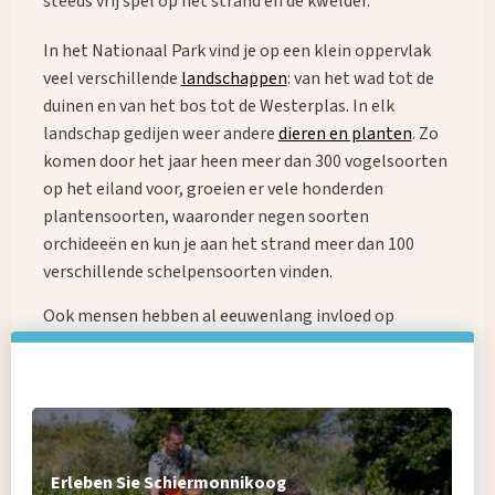
steeds vrij spel op het strand en de kwelder.
In het Nationaal Park vind je op een klein oppervlak
veel verschillende
landschappen
: van het wad tot de
duinen en van het bos tot de Westerplas. In elk
landschap gedijen weer andere
dieren en planten
. Zo
komen door het jaar heen meer dan 300 vogelsoorten
op het eiland voor, groeien er vele honderden
plantensoorten, waaronder negen soorten
orchideeën en kun je aan het strand meer dan 100
verschillende schelpensoorten vinden.
Ook mensen hebben al eeuwenlang invloed op
Schiermonnikoog. Buiten het dorp en de
Banckspolder is het landschap weliswaar niet door
mensen gemaakt en ingedeeld, er zijn wel
cultuurhistorische elementen
die herinneren aan het
verleden.
Erleben Sie Schiermonnikoog