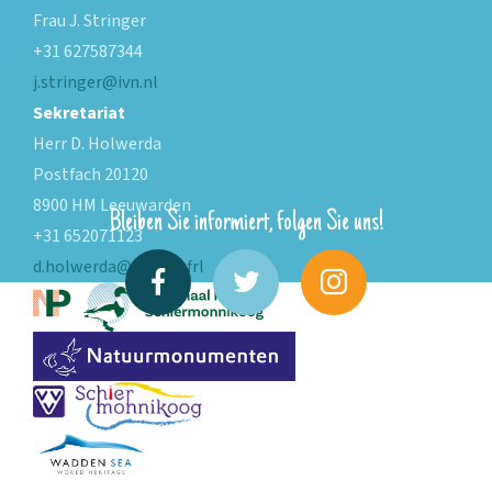
Frau J. Stringer
+31 627587344
j.stringer@ivn.nl
Sekretariat
Herr D. Holwerda
Postfach 20120
8900 HM Leeuwarden
Bleiben Sie informiert, folgen Sie uns!
+31 652071123
d.holwerda@fryslan.frl