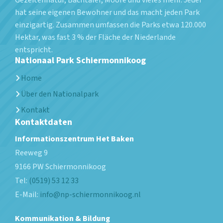
Gezeitennatur, Bachtäler, Moore und vieles mehr. Jeder
hat seine eigenen Bewohner und das macht jeden Park
einzigartig. Zusammen umfassen die Parks etwa 120.000
Hektar, was fast 3 % der Fläche der Niederlande
entspricht.
Nationaal Park Schiermonnikoog
Home
Über den Nationalpark
Kontakt
Kontaktdaten
Informationszentrum Het Baken
Reeweg 9
9166 PW
Schiermonnikoog
Tel:
(0519) 53 12 33
E-Mail:
info@np-schiermonnikoog.nl
Kommunikation & Bildung