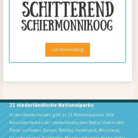
Wonach suchst du?
Zur Anmeldung
21 niederländische Nationalparks
In den Niederlanden gibt es 21 Nationalparks. Alle
Besonderheiten der niederländischen Natur sind in den
Parks zu finden: Dünen, Wälder, Heideland, Moorland,