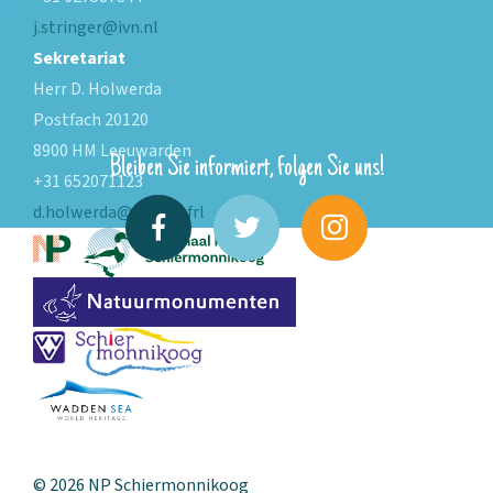
j.stringer@ivn.nl
Sekretariat
Herr D. Holwerda
Postfach 20120
8900 HM Leeuwarden
Bleiben Sie informiert, folgen Sie uns!
+31 652071123
d.holwerda@fryslan.frl
© 2026 NP Schiermonnikoog