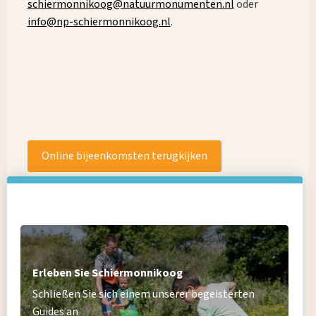
schiermonnikoog@natuurmonumenten.nl
oder
info@np-schiermonnikoog.nl
.
Online bijeenkomsten terugkijken
concept begrazingsplan
Erleben Sie Schiermonnikoog
Schließen Sie sich einem unserer begeisterten
Guides an