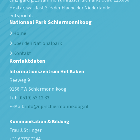
einzigartig. Zusammen umfassen die Parks etwa 120.000
Hektar, was fast 3 % der Fläche der Niederlande
entspricht.
Nationaal Park Schiermonnikoog
Home
Über den Nationalpark
Kontakt
Kontaktdaten
Informationszentrum Het Baken
Reeweg 9
9166 PW
Schiermonnikoog
Tel:
(0519) 53 12 33
E-Mail:
info@np-schiermonnikoog.nl
Kommunikation & Bildung
Frau J. Stringer
+31 627587344