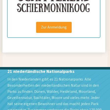
Zur Anmeldung
21 niederländische Nationalparks
In den Niederlanden gibt es 21 Nationalparks. Alle
Besonderheiten der niederländischen Natur sind in den
Parks zu finden: Dünen, Wälder, Heideland, Moorland,
Gezeitennatur, Bachtäler, Moore und vieles mehr. Jeder
hat seine eigenen Bewohner und das macht jeden Park