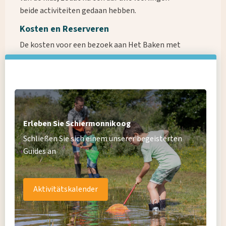
beide activiteiten gedaan hebben.
Kosten en Reserveren
De kosten voor een bezoek aan Het Baken met
speurtocht en trekvogelspel bedragen € 40,- per klas.
Voor meer info of het reserveren van een bezoek aan
Wonach suchst du?
Het Baken kun je ons
een e-mail sturen.
Je kunt ons
ook telefonisch bereiken op 0519-531233. Onze
voorkeur gaat uit naar email.
Erleben Sie Schiermonnikoog
Schließen Sie sich einem unserer begeisterten
Guides an
Aktivitätskalender