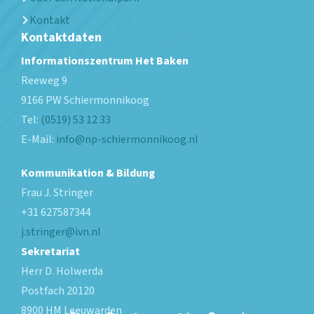
Kontakt
Kontaktdaten
Informationszentrum Het Baken
Reeweg 9
9166 PW
Schiermonnikoog
Tel:
(0519) 53 12 33
E-Mail:
info@np-schiermonnikoog.nl
Kommunikation & Bildung
Frau J. Stringer
+31 627587344
j.stringer@ivn.nl
Sekretariat
Herr D. Holwerda
Postfach 20120
8900 HM Leeuwarden