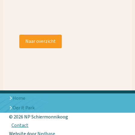
Naar overzicht
Home
Oer it Park
© 2026 NP Schiermonnikoog
Contact
Website door
Nedbase