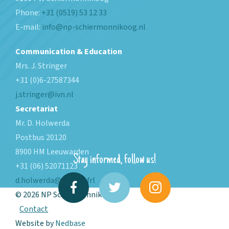
Phone:
+31 (0519) 53 12 33
E-mail:
info@np-schiermonnikoog.nl
Communication & Education
Mrs. J. Stringer
+31 (0)6-27587344
j.stringer@ivn.nl
Secretariat
Mr. D. Holwerda
Postbus 20120
8900 HM Leeuwarden
Stay informed, follow us!
+31 (06) 52071123
d.holwerda@fryslan.frl
© 2026 NP Schiermonnikoog
Contact
Website by
Nedbase