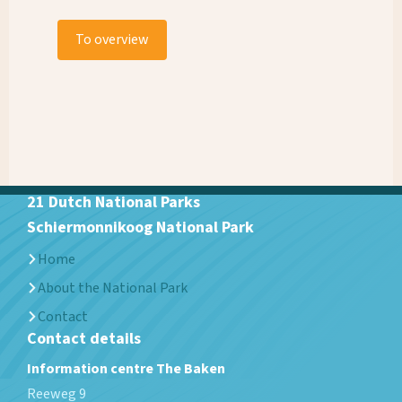
To overview
21 Dutch National Parks
Schiermonnikoog National Park
Home
About the National Park
Contact
Contact details
Information centre The Baken
Reeweg 9