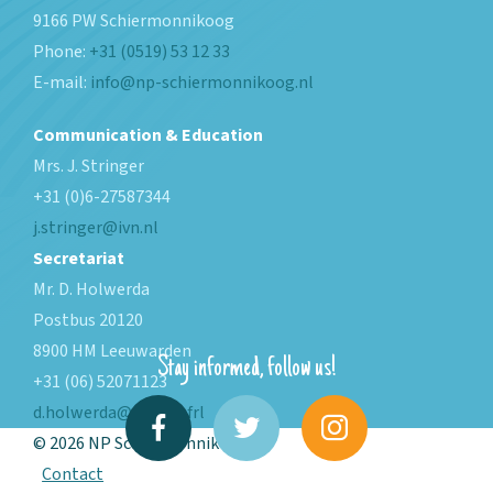
9166 PW
Schiermonnikoog
Phone:
+31 (0519) 53 12 33
E-mail:
info@np-schiermonnikoog.nl
Communication & Education
Mrs. J. Stringer
+31 (0)6-27587344
j.stringer@ivn.nl
Secretariat
Mr. D. Holwerda
Postbus 20120
8900 HM Leeuwarden
Stay informed, follow us!
+31 (06) 52071123
d.holwerda@fryslan.frl
© 2026 NP Schiermonnikoog
Contact