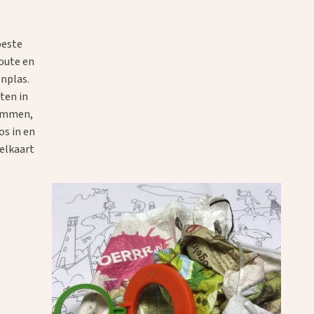
beste
route en
nplas.
ten in
tammen,
os in en
elkaart