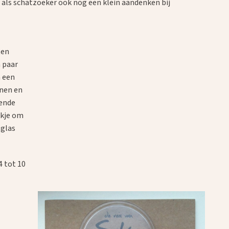
je als schatzoeker ook nog een klein aandenken bij
ten
 paar
 een
inen en
nende
akje om
tglas
4 tot 10