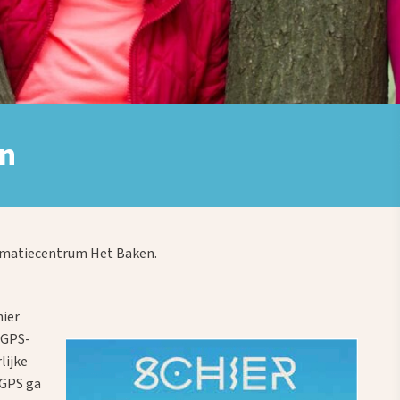
en
formatiecentrum Het Baken.
hier
e GPS-
lijke
 GPS ga