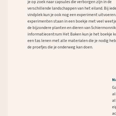
je op zoek naar capsules die verborgen zijn in de
verschillende landschappen van het eiland. Bij ied
vindplek kun je ook nog een experiment uitvoeren
experimenten staan in een boekje met veel weetj
de bijzondere planten en dieren van Schiermonnik
informatiecentrum Het Baken kun je het boekje 
een tas lenen met alle materialen die je nodig he
de proefjes die je onderweg kan doen.
N
Ga
al
al
ei
ac