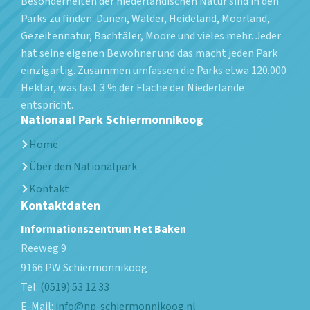
Besonderheiten der niederländischen Natur sind in den
Parks zu finden: Dünen, Wälder, Heideland, Moorland,
Gezeitennatur, Bachtäler, Moore und vieles mehr. Jeder
hat seine eigenen Bewohner und das macht jeden Park
einzigartig. Zusammen umfassen die Parks etwa 120.000
Hektar, was fast 3 % der Fläche der Niederlande
entspricht.
Nationaal Park Schiermonnikoog
Home
Über den Nationalpark
Kontakt
Kontaktdaten
Informationszentrum Het Baken
Reeweg 9
9166 PW
Schiermonnikoog
Tel:
(0519) 53 12 33
E-Mail:
info@np-schiermonnikoog.nl