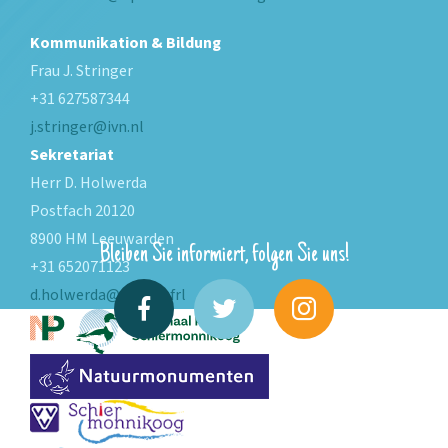
Kommunikation & Bildung
Frau J. Stringer
+31 627587344
j.stringer@ivn.nl
Sekretariat
Herr D. Holwerda
Postfach 20120
8900 HM Leeuwarden
Bleiben Sie informiert, folgen Sie uns!
+31 652071123
d.holwerda@fryslan.frl